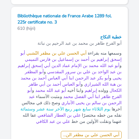
Bibliothèque nationale de France Arabe 1289 fol.
225r certificate no. 3
610 (hijri)
خطبة النكاح
أبو الفرج طاهر بن محمد بن عبد الرحيم بن نباتة
وسمعها منه بقراءة
أبي الحسن علي بن مظفر النُشبي
أبو
إسحق إبراهيم بن أحمد بن إسماعيل بن فارس التميمي
و
أبو عبد الله محمد بن الإمام عماد الدين أبي إسحق إبراهيم
بن عبد الواحد بن علي بن سرور المقدسي
و
أبو المظفر
يحيى
و
أبو بكر عبد الرحمن ابنا أبي العباس أحمد بن محمد
بن هبة الله الشيرازي
و
أبو العباس أحمد بن أبي طاهر
الكحال
وولده
إبراهيم
وابنا أخيه
أبو عبد الله محمد
و
أبو
الفرج طاهر ابنا أبي الفضل محمد
ومثبت الأسماء
عبد
الرحمن بن سالم بن يحيى الأنباري
وصح ذلك في مجالس
آخرها
يوم الثلاثاء سابع شهر ربيع الآخر سنة عشر وستمائة
نقله من خطه مختصرًا
علي بن العطار الشافعي
عفا الله
عنهما ونقلت الأولين من خط
علي بن عبد الكافي
أبي الحسن علي بن مظفر الن...