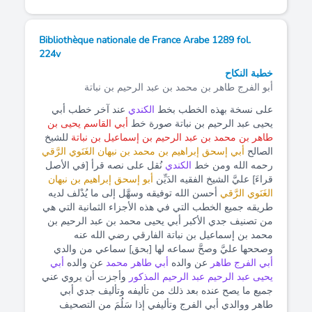
Bibliothèque nationale de France Arabe 1289 fol.
224v
خطبة النكاح
أبو الفرج طاهر بن محمد بن عبد الرحيم بن نباتة
على نسخة بهذه الخطب بخط
الكندي
عند آخر خطب أبي
يحيى عبد الرحيم بن نباتة صورة خط
أبي القاسم يحيى بن
طاهر بن محمد بن عبد الرحيم بن إسماعيل بن نباتة
للشيخ
الصالح
أبي إسحق إبراهيم بن محمد بن نبهان الغَنَوي الرَّقي
رحمه الله ومن خط
الكندي
نُقل على نصه قرأ [في الأصل
قراءَ] عليَّ الشيخ الفقيه الدَيِّن
أبو إسحق إبراهيم بن نبهان
الغَنَوي الرَّقي
أحسن الله توفيقه وسهَّل إلى ما يُدْلف لديه
طريقه جميع الخطب التي في هذه الأجزاء الثمانية التي هي
من تصنيف جدي الأكبر أبي يحيى محمد بن عبد الرحيم بن
محمد بن إسماعيل بن نباتة الفارقي رضي الله عنه
وصححها عليَّ وصحَّ سماعه لها [بحق] سماعي من والدي
أبي الفرج طاهر
عن والده
أبي طاهر محمد
عن والده
أبي
يحيى عبد الرحيم عبد الرحيم المذكور
وأجزت أن يروي عني
جميع ما يصح عنده بعد ذلك من تأليفه وتأليف جدي أبي
طاهر ووالدي أبي الفرج وتأليفي إذا سَلُمَ من التصحيف