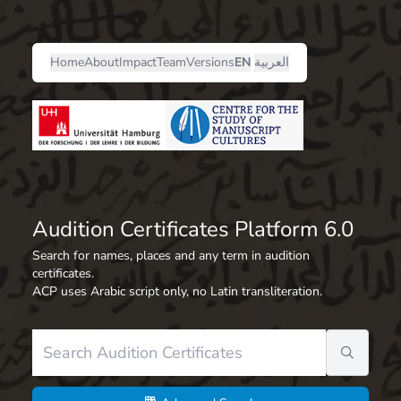
العربية
EN
Versions
Team
Impact
About
Home
Audition Certificates Platform 6.0
Search for names, places and any term in audition
certificates.
ACP uses Arabic script only, no Latin transliteration.