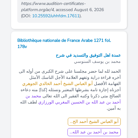
https://www.audition-certificates-
platform.org/ac/4
, accessed August 6, 2026
(DOI:
10.25592/uhhfdm.17611
).
Bibliothèque nationale de France Arabe 1271 fol.
178v
عمدة اهل التوفيق والتسديد في شرح
محمد بن يوسف السنوسي
الحمد لله لما حضر مجلسنا على شرح الكبرى من أوله الى
آخره قراءة دراية وتفهم العلامة الأجل الناسك الأمثل
الفهامة الأفضل
أبو العباس الشيخ أحمد الخالدي الجوهري
أجزناه إجازة تامة بشرطها المعتبر ونسئله [كذا] منه دعاءه
الصالح متى ذكرنا وكتبه الفقير الى الله تعالى
محمد بن
أحمد بن عبد الله بن الحسين المغربي الورزازي
لطف الله
به آمين.
أبو العباس الشيخ أحمد الخ...
محمد بن أحمد بن عبد الله...