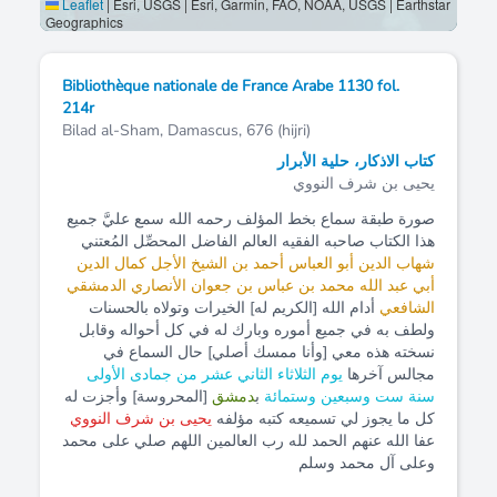
Leaflet
|
Esri, USGS | Esri, Garmin, FAO, NOAA, USGS | Earthstar
Geographics
Bibliothèque nationale de France Arabe 1130 fol.
214r
Bilad al-Sham, Damascus, 676 (hijri)
كتاب الاذكار، حلية الأبرار
يحيى بن شرف النووي
صورة طبقة سماع بخط المؤلف رحمه الله سمع عليَّ جميع
هذا الكتاب صاحبه الفقيه العالم الفاضل المحصِّل المُعتني
شهاب الدين أبو العباس أحمد بن الشيخ الأجل كمال الدين
أبي عبد الله محمد بن عباس بن جعوان الأنصاري الدمشقي
الشافعي
أدام الله [الكريم له] الخيرات وتولاه بالحسنات
ولطف به في جميع أموره وبارك له في كل أحواله وقابل
نسخته هذه معي [وأنا ممسك أصلي] حال السماع في
مجالس آخرها
يوم الثلاثاء الثاني عشر من جمادى الأولى
سنة ست وسبعين وستمائة
ب
دمشق
[المحروسة] وأجزت له
كل ما يجوز لي تسميعه كتبه مؤلفه
يحيى بن شرف النووي
عفا الله عنهم الحمد لله رب العالمين اللهم صلي على محمد
وعلى آل محمد وسلم