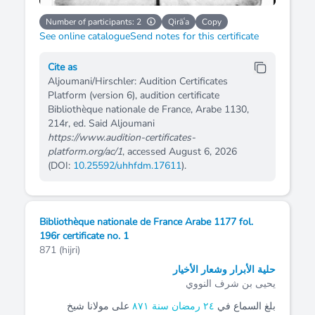
Number of participants: 2
Qirāʿa
Copy
See online catalogue
Send notes for this certificate
Cite as
Aljoumani/Hirschler: Audition Certificates
Platform (version 6), audition certificate
Bibliothèque nationale de France, Arabe 1130,
214r, ed. Said Aljoumani
https://www.audition-certificates-
platform.org/ac/1
, accessed August 6, 2026
(DOI:
10.25592/uhhfdm.17611
).
Bibliothèque nationale de France Arabe 1177 fol.
196r certificate no. 1
871 (hijri)
حلية الأبرار وشعار الأخيار
يحيى بن شرف النووي
بلغ السماع في
۲٤ رمضان سنة ٨٧۱
على مولانا شيخ