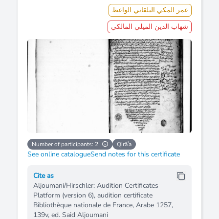
عمر المكي البلقاني الواعظ
شهاب الدين الميلي المالكي
Number of participants: 2
Qirāʿa
See online catalogue
Send notes for this certificate
Cite as
Aljoumani/Hirschler: Audition Certificates
Platform (version 6), audition certificate
Bibliothèque nationale de France, Arabe 1257,
139v, ed. Said Aljoumani