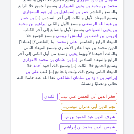
محمد بن محمد بن يحيى الشيرازي
وسمع الجميع خلا الرابع
والتاسع والعاشر
عمر بن إسماعيل بن إبراهيم السنجاري
وسمع الميعاد الأول والثالث إلى آخر السادس [...]
بن عمار
بن هبة الله الرسعني
وسمع الأول والثاني
إبراهيم بن محمد
بن يحيى الصنهاجي
وسمع الأول والسابع إلى آخر الكتاب
إدريس بن قطب بن أولمش الرومي
وسمع الجميع خلا
الميعاد الرابع والخامس
علي
و
محمد
ابنا [القاضي؟] [عماد؟]
الدين محمد بن عبد القادر الأنصاري وسمع الميعاد الثاني
والثالث أخوهما لأبويهما
يحيى
وسمع من أول الثاني إلى آخر
الرابع والميعاد السادس
[...] بن عثمان بن محمد الاعزازي
وسمع الجميع خلا الثالث [...] وسمع ذلك أخوه
أحمد
خلا
الميعاد الثاني وصح ذلك وثبت بالجامع [...] كتب
علي بن
إبراهيم بن داود بن سلمان الشافعي
عفا الله عنه حامدًا الله
تعالى ومصليًا ومسلمًا
فخر الدين أبي الحسن علي ب...
الكندي
نجم الدين أبي عمران موسى...
شرف الدين عبد الحميد بن م...
شمس الدين محمد بن إبراهيم...