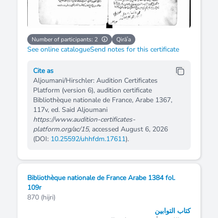
Number of participants: 2
Qirāʿa
See online catalogue
Send notes for this certificate
Cite as
Aljoumani/Hirschler: Audition Certificates
Platform (version 6), audition certificate
Bibliothèque nationale de France, Arabe 1367,
117v, ed. Said Aljoumani
https://www.audition-certificates-
platform.org/ac/15
, accessed August 6, 2026
(DOI:
10.25592/uhhfdm.17611
).
Bibliothèque nationale de France Arabe 1384 fol.
109r
870 (hijri)
كتاب التوابين