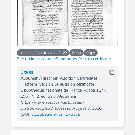
Number of participants: 2
Qirāʿa
Copy
See online catalogue
Send notes for this certificate
Cite as
Aljoumani/Hirschler: Audition Certificates
Platform (version 6), audition certificate
Bibliothèque nationale de France, Arabe 1177,
196r, N. 2, ed. Said Aljoumani
https://www.audition-certificates-
platform.org/ac/3
, accessed August 6, 2026
(DOI:
10.25592/uhhfdm.17611
).