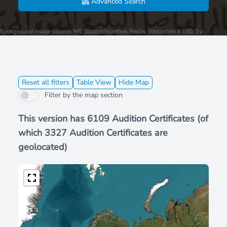
Advanced Search
Background image source: MS Staatsbibliothek Berlin, Wetzstein II 150, 1v
Reset all filters
Table View
Hide Map
Filter by the map section
This version has 6109 Audition Certificates (of
which 3327 Audition Certificates are
geolocated)