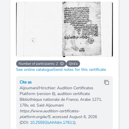
Number of participants: 2
Qirāʿa
See online catalogue
Send notes for this certificate
Cite as
Aljoumani/Hirschler: Audition Certificates
Platform (version 6), audition certificate
Bibliothèque nationale de France, Arabe 1271,
178v, ed. Said Aljoumani
https://www.audition-certificates-
platform.org/ac/5
, accessed August 6, 2026
(DOI:
10.25592/uhhfdm.17611
).