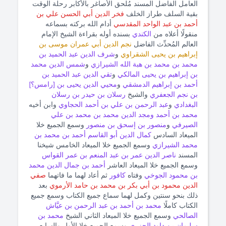
العامل الفاضل المسند مُلحق الأصاغر بالأكابر رحلة الوقت
بقية السلف طراز الخلف
فخر الدين أبي الحسن علي بن
أحمد بن عبد الواحد المقدسي
أدام الله بركته بسماعه
منقولًا أعلاه من
الكندي
بسنده أوله بقراءة الشيخ الإمام
العالم المُحدِّث الفاضل
نجم الدين أبي عمران موسى بن
إبراهيم بن يحيى الشقراوي
و
شرف الدين عبد الحميد بن
محمد بن محمد بن هبة الله الشيرازي
و
شمس الدين محمد
بن إبراهيم بن يحيى المالكي
و
تقي الدين عبد الحميد بن
أحمد بن إبراهيم الدمشقي
و
محيي الدين يحيى بن [رامس؟]
بن نجم الجعفري
والشيخ
رسلان بن حيدر بن رسلان
البغدادي
و
عبد الرحمن بن علي بن أحمد الحجاوي
وابن أخيه
محمد بن أحمد ومجد الدين محمد بن محمد بن علي
الصيرفي
و
منصور بن إسحق بن منصور
وسمع الجميع خلا
الميعاد السادس
كمال الدين أبو القاسم أحمد بن محمد بن
محمد الشيرازي
وسمع الجميع خلا الميعاد الخامس شيخنا
المسند
ناصر الدين عمر بن عبد المنعم بن عمر القواس
وسمع الجميع خلا الميعاد العاشر
أحمد بن جمال الدين محمد
بن محمود الجوخي
وفتاه
كافور
ثم أعاد لهما ما فاتهما
صفي
الدين محمود بن أبي بكر بن محمد بن حامد الأرموي
بعد
ذلك بنحو سنتين وكمل لهما سماع جميع الكتاب وسمع جميع
الكتاب كاملًا
محمد بن أحمد بن عبد الرحمن بن عيَّاش
الصالحي
وسمع الجميع خلا الميعاد الثاني الشيخ
محمد بن
سليمان بن داود الجزري
وسمع الجميع خلا الأول والسابع