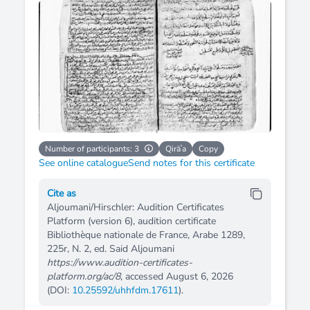
Number of participants: 3
Qirāʿa
Copy
See online catalogue
Send notes for this certificate
Cite as
Aljoumani/Hirschler: Audition Certificates
Platform (version 6), audition certificate
Bibliothèque nationale de France, Arabe 1289,
225r, N. 2, ed. Said Aljoumani
https://www.audition-certificates-
platform.org/ac/8
, accessed August 6, 2026
(DOI:
10.25592/uhhfdm.17611
).