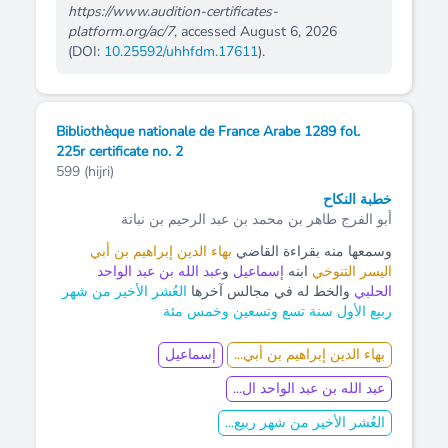
https://www.audition-certificates-
platform.org/ac/7
, accessed August 6, 2026
(DOI:
10.25592/uhhfdm.17611
).
Bibliothèque nationale de France Arabe 1289 fol.
225r certificate no. 2
599 (hijri)
خطبة النكاح
أبو الفرج طاهر بن محمد بن عبد الرحيم بن نباتة
وسمعها منه بقراءة القاضي
بهاء الدين إبراهيم بن أبي
اليسر التنوخي
ابنه
إسماعيل
و
عبد الله بن عبد الواحد
الحلبي
والخط له في مجالس آخرها
العُشر الأخير من شهر
ربيع الأول سنة تسع وتسعين وخمس مئة
بهاء الدين إبراهيم بن أبي...
إسماعيل
عبد الله بن عبد الواحد ال...
العُشر الأخير من شهر ربيع...