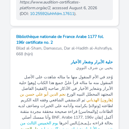
https://www.audition-certificates-
platform.org/ac/2
, accessed August 6, 2026
(DOI:
10.25592/uhhfdm.17611
).
Bibliothèque nationale de France Arabe 1177 fol.
196r certificate no. 2
Bilad al-Sham, Damascus, Dar al-Hadith al-Ashrafiya,
668 (hijri)
حلية الأبرار وشعار الأخيار
يحيى بن شرف النووي
وُجد في الأم المنقول منها ما مثاله شاهدت على الأصل
المنقول منه ما مثاله قرأ عليَّ جميع هذا الكتاب [وهو] حلية
الأبرار وشعاير الأخيار في الأذكار صاحبه [الفقيه] الفاضل
المجتهد المحصِّل النبيه الورع
نجم الدين أبو علي حسن بن
[هارون] الهذباني
ثم الدمشقي الشافعي وفقه الله الكريم
لطاعته [وتولاه] بكرامته وأدامه على الخيرات وضاعف لديه
الطاعات [والمحاسن] قراءة صحيحة محققة مجردة متقنة
أكمل إتقان BNF, Arabe 1177, 196v وأنا ممسك أصلي
بحالة قراءته بـ[ـمـجـ]ـالس آخرها
يوم الخميس الثالث من
شهر ربيع الأول [سنة ثمان وستين؟] وستماية
ب
دار الحديث