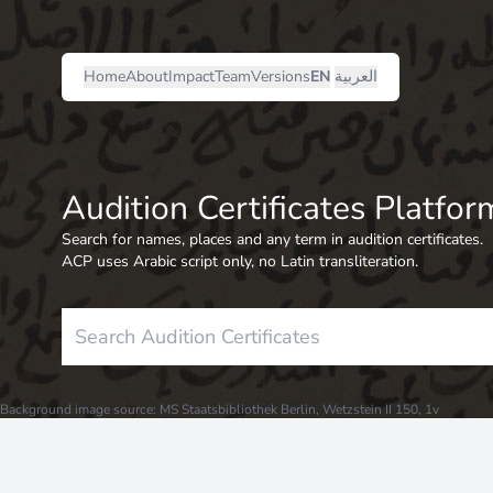
العربية
EN
Versions
Team
Impact
About
Home
Audition Certificates Platfor
Search for names, places and any term in audition certificates.
ACP uses Arabic script only, no Latin transliteration.
Background image source: MS Staatsbibliothek Berlin, Wetzstein II 150, 1v