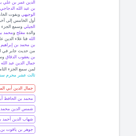
الدين عمر بن علي 
بن عبد الله الدجاجي
الوجيهي
وبفوت الخام
أول الخامس إلى آخ
الجيلي
وسمع الجزء ال
والده
مفلح
و
محمد بن
الله
فتا علاء الدين 
بن محمد بن إبراهيم 
من حديث جابر في ال
بن يعقوب الدقاق
وسم
جمال الدين عبد الله 
لمن سمع الجزء الث
ثالث عشر محرم سنة 
جمال الدين أبي المح
محمد بن الحافظ أبي
شمس الدين محمد ب
شهاب الدين أحمد بن
جوهر بن ياقوت بن عب