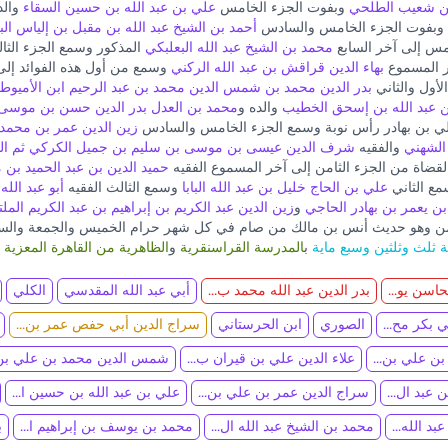
بن شعيب الطلحي
وبفوت الجزء الخامس
علي بن عبد الله بن حسين السقاء
والد
وبفوت الجزء الخامس والسادس
أحمد بن الشيخ عبد الله بن مقبل بن إلياس الب
س إلى آخر السابع
محمد بن الشيخ عبد الله البعلبكي
المذكور وسمع الجزء الثال
ر المسموع
بهاء الدين قراقش بن عبد الله الركني
وسمع من أول هذه الفوائد إلى 
أول والثاني
بدر الدين محمد بن شمس الدين محمد بن عبد الرحيم ابن الأميوط
 عبد الله بن إسحق الخطيب
والده و
محمد بن العدل بدر الدين حسن بن موسى 
علي بن بهادر رأس نوبة وسمع الجزء الخامس والسادس
زين الدين عمر بن محمد 
الشهني
والفقيه
شرف الدين عيسى بن موسى بن سليم بن جميل الكركي ثم ا
قضاة من الجزء الثامن إلى آخر المسموع الفقيه
حميد الدين بن عبد الحميد بن
ع الثاني
علي بن الحاج خليل بن عبد الله البابا
وسمع الثالث الفقيه
أبو عبد ال
بن يعمر بن بهادر الحاجي
و
زين الدين عبد الكريم بن إبراهيم بن عبد الكريم المل
امن وهو حديث أنس بن مالك من صام في كل شهر حرام الخميس والجمعة والس
ثلث وثلثين وسبع ماية
ب
المدرسة القراسنقرية
و
الظاهرية من القاهرة المعزية
و
اسن يو...
بدر الدين عبد الله محمد ب...
أبي عبد الله المقدسي
الكلي
 بكر مح...
الصوري
ابن الحرستاني
سراج الدين أبي حفص عمر بن...
ن علي بن...
علاء الدين علي بن قيران ب...
شمس الدين محمد بن علي بن.
 عبد ال...
سراج الدين عمر بن علي بن...
علي بن عبد الله بن حسين ا...
د الله...
محمد بن الشيخ عبد الله ال...
محمد بن يوسف بن إبراهيم ا...
ب