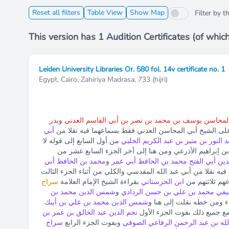
Reset all filters
Table View
Show Map
Filter by 
This version has 1 Audition Certificates (of whic
Leiden University Libraries Or. 580 fol. 14v certificate no. 1
Egypt, Cairo, Zahiriya Madrasa, 733 (hijri)
المحاسن يوسف بن محمد بن نصر بن أبي القاسم العدني
و
بدر
لى الشيخ أبي المحاسن العدني فقط بسماعهما فيه نقلا من
أبي
النور بن منير بن عبد الكريم الحلبي
من أول السابع إلى قوله لا
 إبراهيم الأذرعي ومن هنا إلى آخر الجزء السابع عشر من
دين أبي الفتح محمد بن الحافظ أبي عمر
و
محمد بن الحافظ أبي
ه نقلا من أبي عبد الله المقدسي والكلي من أثناء الجزء الثالث
عهم ثلاثتهم من
ابن الحرستاني
بقراءة الشيخ الإمام العلامة
سراج
لسيفي محمد بن علي بن حسن الردادي
و
شمس الدين محمد بن
 ومن خطه نقلت إلى هنا و
شمس الدين محمد بن علي بن أيبك
ع جميع ذلك بفوت الجزء الأول
نجم الدين عبد الخالق بن عمر بن
لله بن عبد الرحمن الرفاعي الصوفي
وبفوت الجزء الرابع
سراج