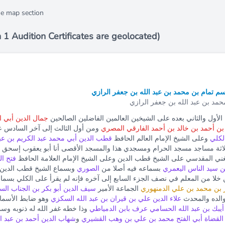
the map section
h 1 Audition Certificates are geolocated)
سم تمام بن محمد بن عبد الله بن جعفر الرازي
محمد بن عبد الله بن جعفر الرازي
الأول والثاني بعده على الشيخين العالمين الفاضلين الصالحين
جمال الدين أبي 
 بن أحمد بن خالد بن أحمد الفارقي المصري
ومن أول الثالث إلى آخر السادس ع
لكلي
وعلى الشيخ الإمام العالم الحافظ
قطب الدين أبي محمد عبد الكريم بن عبد 
لاثة مساجد مسجد الحرام ومسجدي هذا والمسجد الأقصى أنا أبو يعقوب إسحق بن
غني المقدسي على الشيخ قطب الدين وعلى الشيخ الإمام العلامة الحافظ
فتح ال
ن سيد الناس اليعمري
بسماعه فيه أصلا من
الصوري
وبسماع الشيخ قطب الدين في
ن خلا من المعلم في نصف الجزء السابع إلى آخره فإنه لم يقرأ على الكلي بسما
بن محمد بن علي الدمنهوري
الجماعة الأمير
سيف الدين أبو بكر بن الجناب ا
الده والمحدث
علاء الدين علي بن قيران بن عبد الله السكزي
وهو ضابط الأسماء
أيبك بن عبد الله الحسامي عرف بابن الدمياطي
وذا خطه غفر الله له ذنوبه وسم
 القضاة أبي الفتح محمد بن علي بن وهب القشيري
و
شهاب الدين أحمد بن عبد ا