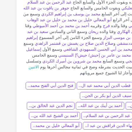
ه وبفوت الجزء الأول والسابع الحاج
عبد الرحمن بن عبد السلام
علبكي
وبفوت الخامس والسابع الحاج
جوهر بن ياقوت بن عبد الله
ث إلى آخر السابع
محمد بن يوسف بن إبراهيم الكردي
وسمع من
آخر الرابع
أبو المعالي خليل بن محمد بن خليل بن عبد الوهاب
ي
وفتا والده
فرج
وقريبه
أحمد بن محمد بن أحمد الأميوطي
وفتا
الهكاري
وفتا والده
ريحان
وسمع الثاني والسادس
سعيد بن عبد
بن موسى البزاز
وسمع الجزء الثامن إلى آخر المسموع
إبراهيم
لددمشقي
و
صلاح الدين صلاح بن يغمش بن قشتمر الزاهدي
وسمع
 محمد بن أبي الحسن السمهودي الشافعي
وسمع الأول
إسماعيل
له محمد بن عامر بن [حبش/ جيش؟] السنبسي
وسمع الخامس
تجي
وسمع السابع
محمد بن شروين بن أميرك الكردي
وتسلسل
بت الحديث بشرطه وصح في ثمانية مجالس آخرها يوم
الاثنين
أجاز لنا الشيوخ جميع مروياتهم
قطب الدين أبي محمد عبد ال...
فتح الدين أبي الفتح محمد...
سيف الدين أبو بكر بن الجن...
..
أحمد بن أيبك بن عبد الله...
نجم الدين عبد الخالق بن...
عبد الرحمن بن عبد السلام...
أحمد بن الشيخ عبد الله بن...
هاء الدين قراقش بن عبد ا...
أبو المعالي خليل بن محمد...